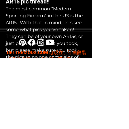
AR15 pic thread!!
The most common "Modern 
Sporting Firearm" in the US is the 
AR15.  With that in mind, let's see 
some what pics you've taken!  
They can be of your own AR15s, or 
just pics of AR15s that you took, 
but please make sure you took 
BETTERMODS.COM は現在、計画段階
the pics so no one complains of 
にあります。サインアップして、ベー
copyright issues.
タ版のリリースの通知を受け取り、報
酬を受け取りましょう。私たちは店に
大きなものを持っています!
ETA-  No one cares how good the 
pics are, or aren't, we just want to 
ファーストネーム
see em!
1
1
5
200
Eメール
必
Select one or more interests:
*