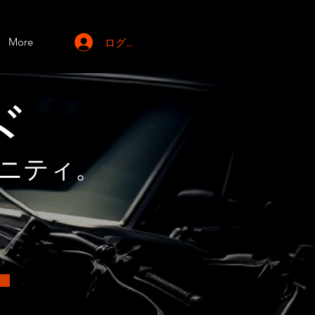
More
ログイン
ド
ニティ。