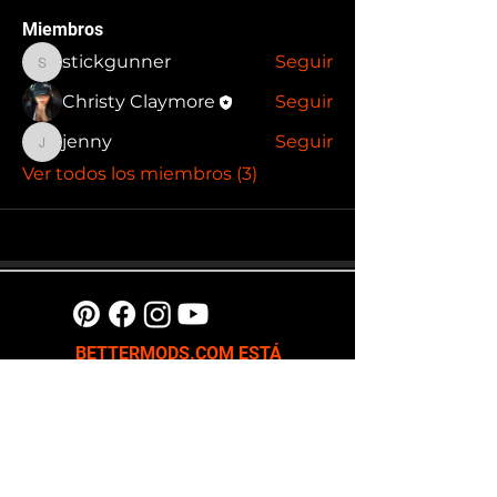
Miembros
stickgunner
Seguir
stickgunner
Christy Claymore
Seguir
jenny
Seguir
jenny
Ver todos los miembros (3)
BETTERMODS.COM ESTÁ
ACTUALMENTE EN LA FASE DE
PLANIFICACIÓN. REGÍSTRATE PARA
SER NOTIFICADO DE NUESTRO
LANZAMIENTO BETA Y OBTENER
RECOMPENSAS. ¡TENEMOS GRANDES
COSAS EN LA TIENDA!