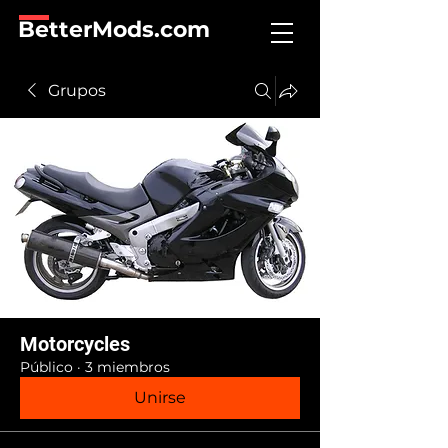
BetterMods.com
Grupos
Motorcycles
Público
·
3 miembros
Unirse